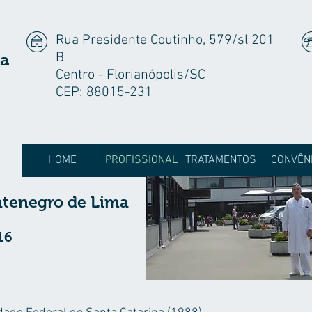
Rua Presidente Coutinho, 579/sl 201
B
a
Centro - Florianópolis/SC
CEP: 88015-231
HOME
PROFISSIONAL
TRATAMENTOS
CONVÊN
ntenegro de Lima
16