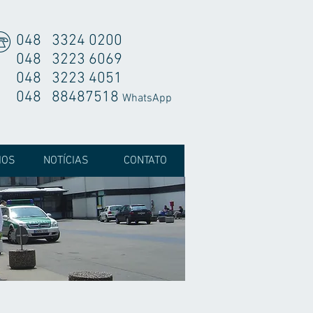
048 3324 0200
048 3223 6069
048 3223 4051
048 88487518
WhatsApp
IOS
NOTÍCIAS
CONTATO