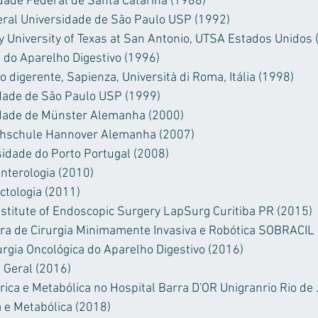
ade Federal de Santa Catarina (1988)
eral Universidade de São Paulo USP (1992)
 University of Texas at San Antonio, UTSA Estados Unidos 
a do Aparelho Digestivo (1996)
o digerente, Sapienza, Università di Roma, Itália (1998)
dade de São Paulo USP (1999)
dade de Münster Alemanha (2000)
chschule Hannover Alemanha (2007)
sidade do Porto Portugal (2008)
enterologia (2010)
ctologia (2011)
Institute of Endoscopic Surgery LapSurg Curitiba PR (2015)
ira de Cirurgia Minimamente Invasiva e Robótica SOBRACIL
urgia Oncológica do Aparelho Digestivo (2016)
a Geral (2016)
rica e Metabólica no Hospital Barra D'OR Unigranrio Rio de
a e Metabólica (2018)